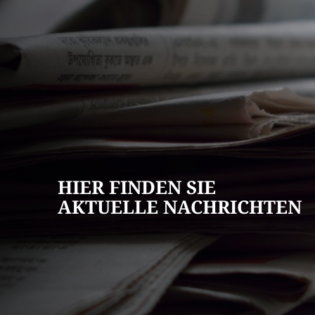
AKTUELLES
Pressemitteilun
Veranstaltungska
Stellenangebote
HIER FINDEN SIE
Ausschreibungen
AKTUELLE NACHRICHTEN
Bauleitpläne
Mängel melden
Wahlen