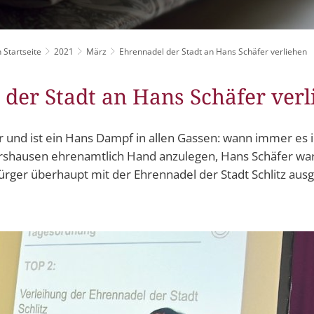
Grillplätze
Stadtwerke
Fahrpläne
Freize
DGHs
Müllabfuhr
Schlit
Bürgerhaus
 Startseite
2021
März
Ehrennadel der Stadt an Hans Schäfer verliehen
Konzertsaal
Friedhöfe
der Stadt an Hans Schäfer ver
 und ist ein Hans Dampf in allen Gassen: wann immer es
llershausen ehrenamtlich Hand anzulegen, Hans Schäfer w
ürger überhaupt mit der Ehrennadel der Stadt Schlitz aus