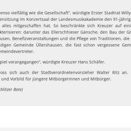
nso vielfältig wie die Gesellschaft“, würdigte Erster Stadtrat Wi
ensitzung im Konzertsaal der Landesmusikakademie den 91-jährig
 alles mitgeschaffen hat. So beschränkte sich Kreuzer auf eini
kterisieren: darunter das Ellerschhieser Gänsche, den Bau der Gr
ausen, Benefizveranstaltungen und die Pflege von Traditionen, die E
digen Gemeinde Üllershausen, die fast schon vergessene Geme
Gemeindevertreter.
spiel vorangegangen“, würdigte Kreuzer Hans Schäfer.
oss sich auch der Stadtverordnetenvorsteher Walter Ritz an. 
 und Vorbild für jüngere Mitbürgerinnen und Mitbürger.
hlitzer Bote)