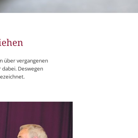
itangebote
zer Geschichten
 LMAH
liehen
 in über vergangenen
ar dabei. Deswegen
gezeichnet.