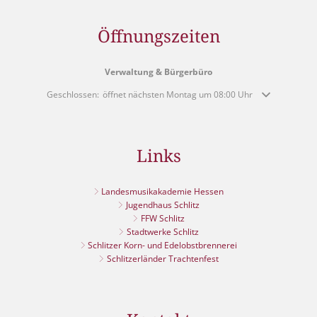
Öffnungszeiten
Verwaltung & Bürgerbüro
Klicken, um weitere Öffnungs- oder Schließzeiten auszublenden
Geschlossen:
öffnet nächsten Montag um 08:00 Uhr
Links
Landesmusikakademie Hessen
Jugendhaus Schlitz
FFW Schlitz
Stadtwerke Schlitz
Schlitzer Korn- und Edelobstbrennerei
Schlitzerländer Trachtenfest