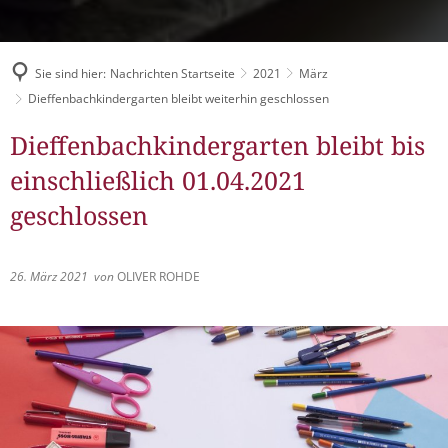
Müllabfuhr
Bürgerhaus
Schlitzer Geschichten
Konzertsaal LMAH
Friedhöfe
Sie sind hier:
Nachrichten Startseite
2021
März
Dieffenbachkindergarten bleibt weiterhin geschlossen
Dieffenbachkindergarten bleibt bis
einschließlich 01.04.2021
geschlossen
26. März 2021
von
OLIVER ROHDE