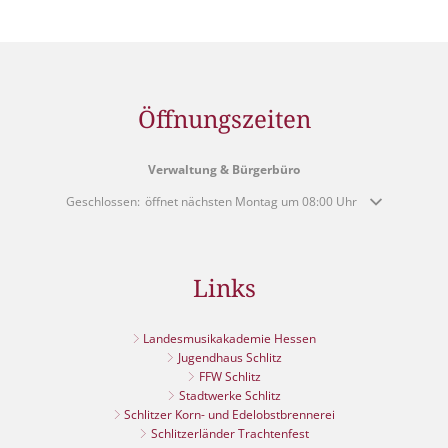
Öffnungszeiten
Verwaltung & Bürgerbüro
Klicken, um weitere Öffnungs- oder Schließzeiten auszublenden
Geschlossen:
öffnet nächsten Montag um 08:00 Uhr
Links
Landesmusikakademie Hessen
Jugendhaus Schlitz
FFW Schlitz
Stadtwerke Schlitz
Schlitzer Korn- und Edelobstbrennerei
Schlitzerländer Trachtenfest