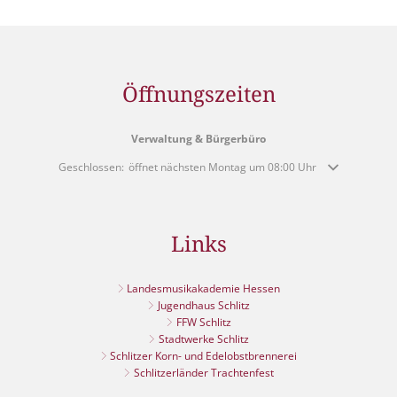
Öffnungszeiten
Verwaltung & Bürgerbüro
Klicken, um weitere Öffnungs- oder Schließzeiten auszublenden
Geschlossen:
öffnet nächsten Montag um 08:00 Uhr
Links
Landesmusikakademie Hessen
Jugendhaus Schlitz
FFW Schlitz
Stadtwerke Schlitz
Schlitzer Korn- und Edelobstbrennerei
Schlitzerländer Trachtenfest