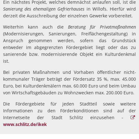
Ein nächstes Projekt, welches demnächst anlaufen soll, ist die
Sanierung des ehemaligen Gefrierhauses
in Willofs. Hierfür wird
derzeit die Ausschreibung der einzelnen Gewerke vorbereitet.
Weiterhin kann auch die
Beratung für Privatmaßnahmen
(Moderni­sierungen, Sanierungen, Freiflächengestaltung) in
Anspruch ge­nommen werden, sofern das Grundstück
entweder im abgegrenz­ten Fördergebiet liegt oder das zu
sanierende bzw. modernisieren­de Objekt ein Kulturdenkmal
ist.
Bei privaten Maßnahmen und Vorhaben öffentlicher nicht-
kommu­naler Träger beträgt der Fördersatz 35 %, max. 45.000
Euro, bei Kulturdenkmälern max. 60.000 Euro und beim Umbau
von Wirt­schaftsgebäuden zu Wohnzwecken max. 200.000 Euro.
Die Fördergebiete für jeden Stadtteil sowie weitere
Informationen zu den Förderkonditionen sind auf der
Internetseite der Stadt Schlitz einzusehen -
www.schlitz.de/ikek