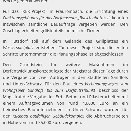
Woche gedeckt werden.
Für das IKEK-Projekt in Fraurombach, die Errichtung eines
Funk­tionsgebäudes für das Dorfmuseum „Buisch ahl Huss“
, konnten
inzwischen sämtliche Bauaufträge vergeben werden. Den
Zuschlag erhielten größtenteils heimische Firmen.
In Hutzdorf soll auf dem Gelände des Grillplatzes ein
Wasserspiel­platz
entstehen. Für dieses Projekt sind die ersten
Schritte unter­nommen; die Planungsphase ist abgeschlossen.
Den Grundstein für weitere Maßnahmen im
Dorfentwicklungskon­zept legte der Magistrat dieser Tage durch
die Vergabe von zwei Aufträgen in den Stadtteilen Sandlofs
und Unter-Schwarz. Für den Bau eines
Verbindungsweges vom
Wohngebiet Sandlofs bis zum Dorfmittelpunkt
beschloss der
Magistrat die Vergabe der Erd-, Be­ton- und Pflasterarbeiten mit
einem Auftragsvolumen von rund 43.000 Euro an ein
heimisches Bauunternehmen. In Unter-Schwarz wurden für
den
Rückbau baufälliger Gebäudekomplex
die Abbrucharbeiten
in Höhe von rund 55.000 Euro vergeben.