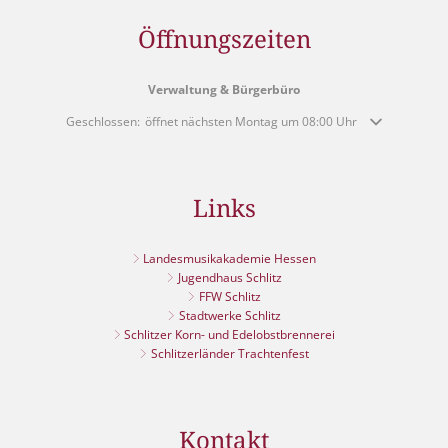
Öffnungszeiten
Verwaltung & Bürgerbüro
Klicken, um weitere Öffnungs- oder Schließzeiten auszublenden
Geschlossen:
öffnet nächsten Montag um 08:00 Uhr
Links
Landesmusikakademie Hessen
Jugendhaus Schlitz
FFW Schlitz
Stadtwerke Schlitz
Schlitzer Korn- und Edelobstbrennerei
Schlitzerländer Trachtenfest
Kontakt