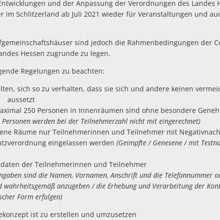
 Entwicklungen und der Anpassung der Verordnungen des Landes 
im Schlitzerland ab Juli 2021 wieder für Veranstaltungen und auch
rfgemeinschaftshäuser sind jedoch die Rahmenbedingungen der C
andes Hessen zugrunde zu legen.
olgende Regelungen zu beachten:
lten, sich so zu verhalten, dass sie sich und andere keinen verme
 aussetzt
maximal 250 Personen in Innenräumen sind ohne besondere Geneh
 Personen werden bei der Teilnehmerzahl nicht mit eingerechnet)
ossene Räume nur Teilnehmerinnen und Teilnehmer mit Negati
verordnung eingelassen werden
(Geimpfte / Genesene / mit Testna
tdaten der Teilnehmerinnen und Teilnehmer
en sind die Namen, Vornamen, Anschrift und die Telefonnummer oder
hrheitsgemäß anzugeben / die Erhebung und Verarbeitung der Konta
Form erfolgen)
konzept ist zu erstellen und umzusetzen