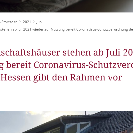
Grillplätze
Stadtwerke
Fahrpläne
Freize
DGHs
Müllabfuhr
Schlit
Bürgerhaus
 Startseite
2021
Juni
tehen ab Juli 2021 wieder zur Nutzung bereit Coronavirus-Schutzverordnung d
Konzertsaal
Friedhöfe
schaftshäuser stehen ab Juli 2
g bereit Coronavirus-Schutzve
 Hessen gibt den Rahmen vor