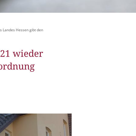
itangebote
zer Geschichten
es Landes Hessen gibt den
 LMAH
021 wieder
rordnung