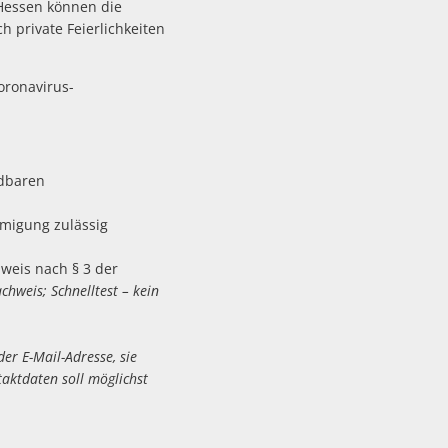
Hessen können die
 private Feierlichkeiten
oronavirus-
idbaren
migung zulässig
vnachweis nach § 3 der
chweis; Schnelltest – kein
 E-Mail-Adresse, sie
ktdaten soll möglichst