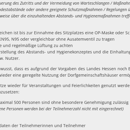
g des Zutritts und der Vermeidung von Warteschlangen / Maßnahm
abstände oder andere geeignete Schutzmaßnahmen / Regelungen übe
über die einzuhaltenden Abstands- und Hygienemaßnahmen treff
eichen ist bis zur Einnahme des Sitzplatzes eine OP-Maske oder S
, N95 oder vergleichbar ohne Ausatemventil zu tragen
e und regelmäßige Lüftung zu achten
Erstellung des Abstands- und Hygienekonzeptes und die Einhaltun
zw. Nutzer.
bewusst, dass es aufgrund der Vorgaben des Landes Hessen noch 
wieder eine geregelte Nutzung der Dorfgemeinschaftshäuser ermö
ätze wieder für Veranstaltungen und Feierlichkeiten genutzt werd
zusetzen:
maximal 500 Personen sind ohne besondere Genehmigung zulässig
Personen werden bei der Teilnehmerzahl nicht mit eingerechnet)
tdaten der Teilnehmerinnen und Teilnehmer