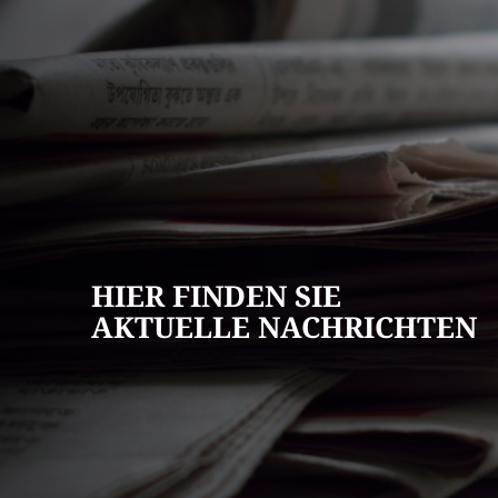
AKTUELLES
Pressemitteilun
Veranstaltungska
Stellenangebote
HIER FINDEN SIE
Ausschreibungen
AKTUELLE NACHRICHTEN
Bauleitpläne
Mängel melden
Wahlen