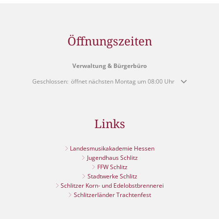
Öffnungszeiten
Verwaltung & Bürgerbüro
Klicken, um weitere Öffnungs- oder Schließzeiten auszublenden
Geschlossen:
öffnet nächsten Montag um 08:00 Uhr
Links
Landesmusikakademie Hessen
Jugendhaus Schlitz
FFW Schlitz
Stadtwerke Schlitz
Schlitzer Korn- und Edelobstbrennerei
Schlitzerländer Trachtenfest