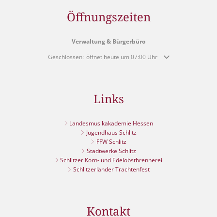
Öffnungszeiten
Verwaltung & Bürgerbüro
Klicken, um weitere Öffnungs- oder Schließzeiten auszublende
Geschlossen:
öffnet heute um 07:00 Uhr
Links
Landesmusikakademie Hessen
Jugendhaus Schlitz
FFW Schlitz
Stadtwerke Schlitz
Schlitzer Korn- und Edelobstbrennerei
Schlitzerländer Trachtenfest
Kontakt