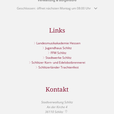
Verwaltung & Bürgerbüro
Klicken, um weitere Öffnungs- oder Schließzeiten auszublenden
Geschlossen:
öffnet nächsten Montag um 08:00 Uhr
Links
Landesmusikakademie Hessen
Jugendhaus Schlitz
FFW Schlitz
Stadtwerke Schlitz
Schlitzer Korn- und Edelobstbrennerei
Schlitzerländer Trachtenfest
Kontakt
Stadtverwaltung Schlitz
An der Kirche 4
36110
Schlitz