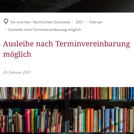
Müllabfuhr
Bürgerhaus
Schlitzer Geschichten
Konzertsaal LMAH
Friedhöfe
Sie sind hier:
Nachrichten Startseite
2021
Februar
Ausleihe nach Terminvereinbarung möglich
Ausleihe nach Terminvereinbarung
möglich
24. Februar 2021