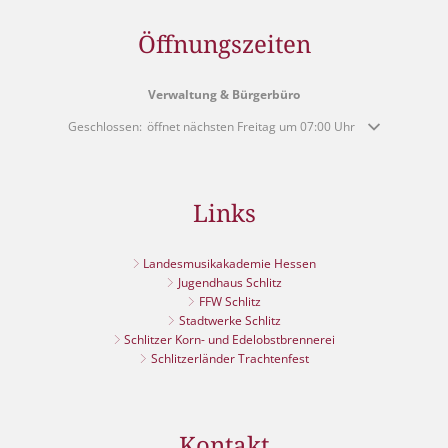
Öffnungszeiten
Verwaltung & Bürgerbüro
Klicken, um weitere Öffnungs- oder Schließzeiten auszublenden
Geschlossen:
öffnet nächsten Freitag um 07:00 Uhr
Links
Landesmusikakademie Hessen
Jugendhaus Schlitz
FFW Schlitz
Stadtwerke Schlitz
Schlitzer Korn- und Edelobstbrennerei
Schlitzerländer Trachtenfest
Kontakt