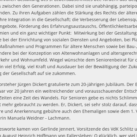
s zwischen den Generationen. Dabei sind sie unabhängig, parteipol
unden. Zu ihren Aufgaben zählen die Stärkung des Rechts der ält
e Integration in die Gesellschaft; die Verbesserung der Lebensqua
gebote, Förderung des Erfahrungsaustauschs, Öffentlichkeitsarb
mien und ein ganz wichtiger Punkt: Mitwirkung bei der Gestaltung 
e bei der Einrichtung von sozialen Diensten und Angeboten, bei 
Maßnahmen und Programmen für ältere Menschen sowie bei Bau-
ondere bei der Konzeption von Altenwohnanlagen und altersgere
erkehr und Wohnumfeld. Wiegel wünschte dem Seniorenbeirat für d
hin viel Erfolg, viel Kraft und Ausdauer bei der Bewältigung der Zu
ng der Gesellschaft auf sie zukommen.
rsteher Jürgen Dickert gratulierte zum 20-jährigen Jubiläum. Der 
war vor 20 Jahren ein weitreichender und vorausschauender Entsc
Zeiten eine Zeit des Wandels. Für Senioren gebe es nichts Schlimm
 mehr gebraucht zu werden. Er, Dickert, sei sehr stolz darauf, das
hre und Anerkennung gebühre auch den Ehemaligen sowie dem 1. 
rerin Manuela Weidner - Lachmann.
sworte kamen von Gerlinde Jennert, Vorsitzende des VdK Schlitz u
on August Heinrich Hoffmann von Fallersleben: O glücklich, wer vie