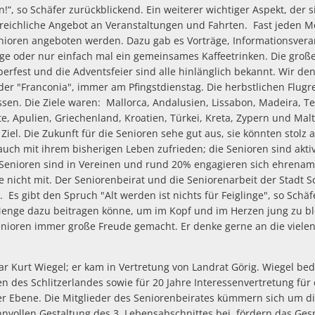
n!“, so Schäfer zurückblickend. Ein weiterer wichtiger Aspekt, der 
s reichliche Angebot an Veranstaltungen und Fahrten. Fast jeden M
enioren angeboten werden. Dazu gab es Vorträge, Informationsvera
e oder nur einfach mal ein gemeinsames Kaffeetrinken. Die groß
erfest und die Adventsfeier sind alle hinlänglich bekannt. Wir de
der "Franconia", immer am Pfingstdienstag. Die herbstlichen Flug
sen. Die Ziele waren: Mallorca, Andalusien, Lissabon, Madeira, Tene
te, Apulien, Griechenland, Kroatien, Türkei, Kreta, Zypern und Malta
Ziel. Die Zukunft für die Senioren sehe gut aus, sie könnten stolz 
uch mit ihrem bisherigen Leben zufrieden; die Senioren sind aktiv
 Senioren sind in Vereinen und rund 20% engagieren sich ehrenam
 nicht mit. Der Seniorenbeirat und die Seniorenarbeit der Stadt S
. Es gibt den Spruch "Alt werden ist nichts für Feiglinge", so Schäf
Menge dazu beitragen könne, um im Kopf und im Herzen jung zu b
Senioren immer große Freude gemacht. Er denke gerne an die vie
ar Kurt Wiegel; er kam in Vertretung von Landrat Görig. Wiegel bed
en des Schlitzerlandes sowie für 20 Jahre Interessenvertretung für
 Ebene. Die Mitglieder des Seniorenbeirates kümmern sich um di
innvollen Gestaltung des 3. Lebensabschnittes bei, fördern das Ge