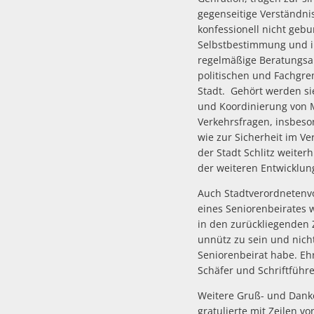
gegenseitige Verständni
konfessionell nicht geb
Selbstbestimmung und ihr
regelmäßige Beratungsan
politischen und Fachgre
Stadt. Gehört werden si
und Koordinierung von 
Verkehrsfragen, insbes
wie zur Sicherheit im V
der Stadt Schlitz weiter
der weiteren Entwicklu
Auch Stadtverordnetenvo
eines Seniorenbeirates 
in den zurückliegenden 
unnütz zu sein und nicht
Seniorenbeirat habe. E
Schäfer und Schriftfüh
Weitere Gruß- und Danke
gratulierte mit Zeilen v