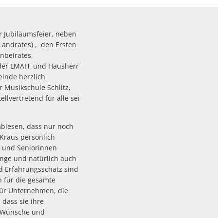
 Jubiläumsfeier, neben
Landrates) , den Ersten
nbeirates,
r der LMAH und Hausherr
einde herzlich
 Musikschule Schlitz,
lvertretend für alle sei
ablesen, dass nur noch
Kraus persönlich
n und Seniorinnen
ange und natürlich auch
nd Erfahrungsschatz sind
h für die gesamte
 für Unternehmen, die
 dass sie ihre
e Wünsche und