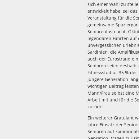
sich einer Wahl zu stelle
entwickelt habe, sei da
Veranstaltung für die S
gemeinsame Spaziergäng
Seniorenfastnacht, Oktob
legendären Fahrten auf 
unvergesslichen Erlebnis
Sardinien, die Amalfiküs
auch der Eurostrand ein 
Senioren seien deshalb a
Fitnessstudio. 35 % der
jüngere Generation lange
wichtigen Beitrag leisten
Mann/Frau selbst eine 
Arbeit mit und für die 
zurück!
Ein weiterer Gratulant w
Jahre Einsatz der Senior
Senioren auf kommunaler
Genration, tragen zur s