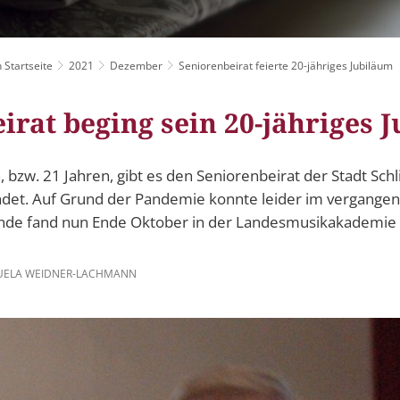
Grillplätze
Stadtwerke
Fahrpläne
Freize
DGHs
Müllabfuhr
Schlit
Bürgerhaus
 Startseite
2021
Dezember
Seniorenbeirat feierte 20-jähriges Jubiläum
Konzertsaal
Friedhöfe
irat beging sein 20-jähriges 
n, bzw. 21 Jahren, gibt es den Seniorenbeirat der Stadt Schl
et. Auf Grund der Pandemie konnte leider im vergangenen
nde fand nun Ende Oktober in der Landesmusikakademie i
ELA WEIDNER-LACHMANN