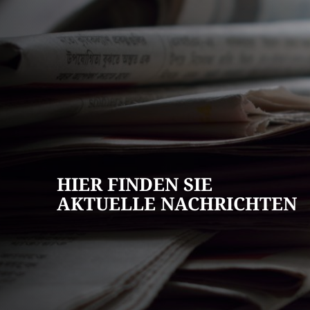
AKTUELLES
Pressemitteilun
Veranstaltungska
Stellenangebote
HIER FINDEN SIE
Ausschreibungen
AKTUELLE NACHRICHTEN
Bauleitpläne
Mängel melden
Wahlen