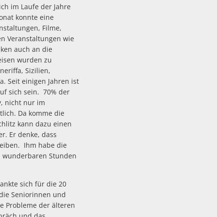
sich im Laufe der Jahre
onat konnte eine
nstaltungen, Filme,
en Veranstaltungen wie
nken auch an die
reisen wurden zu
riffa, Sizilien,
. Seit einigen Jahren ist
auf sich sein. 70% der
, nicht nur im
tlich. Da komme die
chlitz kann dazu einen
er. Er denke, dass
leiben. Ihm habe die
len wunderbaren Stunden
ankte sich für die 20
 die Seniorinnen und
e Probleme der älteren
spräch und das