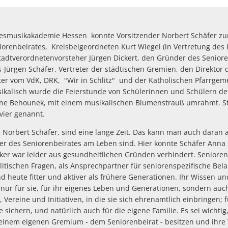
esmusikakademie Hessen konnte Vorsitzender Norbert Schäfer zur
iorenbeirates, Kreisbeigeordneten Kurt Wiegel (in Vertretung des 
Stadtverordnetenvorsteher Jürgen Dickert, den Gründer des Seniore
s-Jürgen Schäfer, Vertreter der städtischen Gremien, den Direkto
ter vom VdK, DRK, "Wir in Schlitz" und der Katholischen Pfarrgem
kalisch wurde die Feierstunde von Schülerinnen und Schülern der
ne Behounek, mit einem musikalischen Blumenstrauß umrahmt. Stel
vier genannt.
r Norbert Schäfer, sind eine lange Zeit. Das kann man auch daran 
r des Seniorenbeirates am Leben sind. Hier konnte Schäfer Anna 
ker war leider aus gesundheitlichen Gründen verhindert. Seniore
litischen Fragen, als Ansprechpartner für seniorenspezifische Bel
ind heute fitter und aktiver als frühere Generationen. Ihr Wissen u
 nur für sie, für ihr eigenes Leben und Generationen, sondern auc
n, Vereine und Initiativen, in die sie sich ehrenamtlich einbringen;
 sichern, und natürlich auch für die eigene Familie. Es sei wichtig,
 einem eigenen Gremium - dem Seniorenbeirat - besitzen und ihr