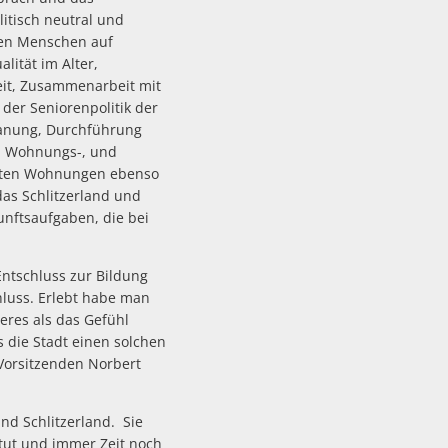
itisch neutral und
eren Menschen auf
lität im Alter,
eit, Zusammenarbeit mit
der Seniorenpolitik der
Planung, Durchführung
, Wohnungs-, und
chten Wohnungen ebenso
as Schlitzerland und
kunftsaufgaben, die bei
Entschluss zur Bildung
hluss. Erlebt habe man
eres als das Gefühl
s die Stadt einen solchen
Vorsitzenden Norbert
nd Schlitzerland. Sie
l tut und immer Zeit noch