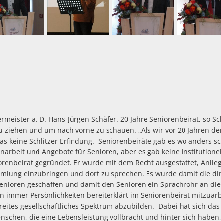
rmeister a. D. Hans-Jürgen Schäfer. 20 Jahre Seniorenbeirat, so Sch
u ziehen und um nach vorne zu schauen. „Als wir vor 20 Jahren de
das keine Schlitzer Erfindung. Seniorenbeiräte gab es wo anders s
renarbeit und Angebote für Senioren, aber es gab keine institutione
renbeirat gegründet. Er wurde mit dem Recht ausgestattet, Anlieg
lung einzubringen und dort zu sprechen. Es wurde damit die dire
 Senioren geschaffen und damit den Senioren ein Sprachrohr an di
n immer Persönlichkeiten bereiterklärt im Seniorenbeirat mitzuar
breites gesellschaftliches Spektrum abzubilden. Dabei hat sich d
schen, die eine Lebensleistung vollbracht und hinter sich haben,