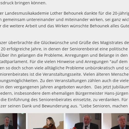
usdruck bringen können.
er Landesmusikakademie Lother Behounek dankte für die 20-jährige
 gemeinsam untereinander und miteinander wirken, sei ganz wich
ür die weitere Arbeit und das Wirken wünschte Behounek alles Gute
euzer überbrachte die Glückwünsche und Grüße des Magistrates der 
 20 erfolgreiche Jahre, in denen der Seniorenbeirat eine politische
ber ihn gelangen die Probleme, Anregungen und Belange in den M
tadtparlament. Für die vielen Hinweise und Anregungen "auf dem 
n so doch schon viele alltägliche Probleme unbürokratisch und s
niorenbeirates ist die Veranstaltungsseite. Vielen älteren Mensch
ngsmöglichkeiten. Zu den Veranstaltungen zählen auch die vie
 in den vergangenen Jahren angeboten wurden. Das jetzt Jubiläum
edern, insbesondere dem ehemaligen Bürgermeister Hans-Jürgen S
ie Einführung des Seniorenbeirates einsetzte, zu verdanken. Fü
euzer seinen Dank und Bewunderung aus. "Liebe Senioren, machen s