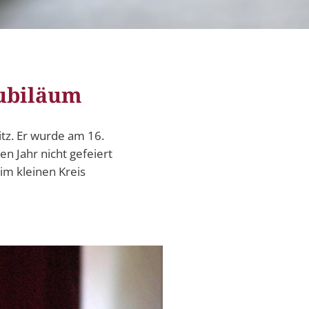
itangebote
zer Geschichten
 LMAH
Jubiläum
itz. Er wurde am 16.
 Jahr nicht gefeiert
m kleinen Kreis