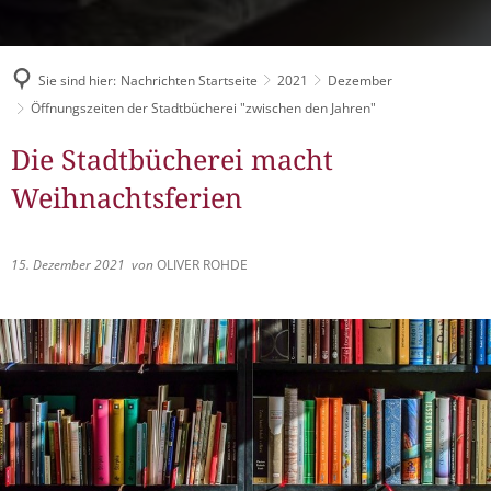
Müllabfuhr
Bürgerhaus
Schlitzer Geschichten
Konzertsaal LMAH
Friedhöfe
Sie sind hier:
Nachrichten Startseite
2021
Dezember
Öffnungszeiten der Stadtbücherei "zwischen den Jahren"
Die Stadtbücherei macht
Weihnachtsferien
15. Dezember 2021
von
OLIVER ROHDE