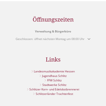
Öffnungszeiten
Verwaltung & Bürgerbüro
Klicken, um weitere Öffnungs- oder Schließzeiten auszublenden
Geschlossen:
öffnet nächsten Montag um 08:00 Uhr
Links
Landesmusikakademie Hessen
Jugendhaus Schlitz
FFW Schlitz
Stadtwerke Schlitz
Schlitzer Korn- und Edelobstbrennerei
Schlitzerländer Trachtenfest