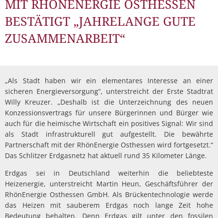
MIT RHÖNENERGIE OSTHESSEN
BESTÄTIGT „JAHRELANGE GUTE
ZUSAMMENARBEIT“
„Als Stadt haben wir ein elementares Interesse an einer
sicheren Energieversorgung“, unterstreicht der Erste Stadtrat
Willy Kreuzer. „Deshalb ist die Unterzeichnung des neuen
Konzessionsvertrags für unsere Bürgerinnen und Bürger wie
auch für die heimische Wirtschaft ein positives Signal: Wir sind
als Stadt infrastrukturell gut aufgestellt. Die bewährte
Partnerschaft mit der RhönEnergie Osthessen wird fortgesetzt.“
Das Schlitzer Erdgasnetz hat aktuell rund 35 Kilometer Länge.
Erdgas sei in Deutschland weiterhin die beliebteste
Heizenergie, unterstreicht Martin Heun, Geschäftsführer der
RhönEnergie Osthessen GmbH. Als Brückentechnologie werde
das Heizen mit sauberem Erdgas noch lange Zeit hohe
Bedeutung behalten. Denn Erdgas gilt unter den fossilen