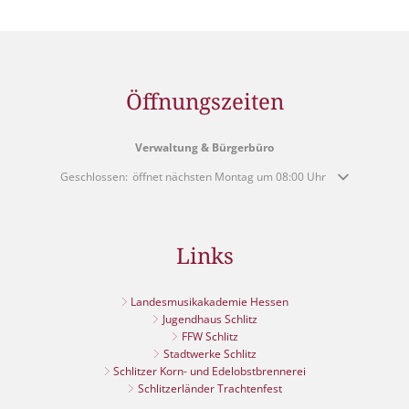
Öffnungszeiten
Verwaltung & Bürgerbüro
Klicken, um weitere Öffnungs- oder Schließzeiten auszublenden
Geschlossen:
öffnet nächsten Montag um 08:00 Uhr
Links
Landesmusikakademie Hessen
Jugendhaus Schlitz
FFW Schlitz
Stadtwerke Schlitz
Schlitzer Korn- und Edelobstbrennerei
Schlitzerländer Trachtenfest