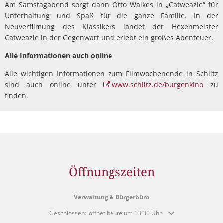
Am Samstagabend sorgt dann Otto Walkes in „Catweazle“ für
Unterhaltung und Spaß für die ganze Familie. In der
Neuverfilmung des Klassikers landet der Hexenmeister
Catweazle in der Gegenwart und erlebt ein großes Abenteuer.
Alle Informationen auch online
Alle wichtigen Informationen zum Filmwochenende in Schlitz
sind auch online unter
www.schlitz.de/burgenkino
zu
finden.
Öffnungszeiten
Verwaltung & Bürgerbüro
Klicken, um weitere Öffnungs- oder Schließzeiten auszublende
Geschlossen:
öffnet heute um 13:30 Uhr