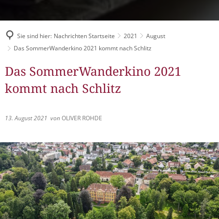
Müllabfuhr
Bürgerhaus
Schlitzer Geschichten
Konzertsaal LMAH
Friedhöfe
Sie sind hier:
Nachrichten Startseite
2021
August
Das SommerWanderkino 2021 kommt nach Schlitz
Das SommerWanderkino 2021
kommt nach Schlitz
13. August 2021
von
OLIVER ROHDE