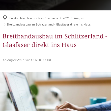
Müllabfuhr
Bürgerhaus
Schlitzer Geschichten
Konzertsaal LMAH
Friedhöfe
Sie sind hier:
Nachrichten Startseite
2021
August
Breitbandausbau im Schlitzerland - Glasfaser direkt ins Haus
Breitbandausbau im Schlitzerland -
Glasfaser direkt ins Haus
17. August 2021
von
OLIVER ROHDE