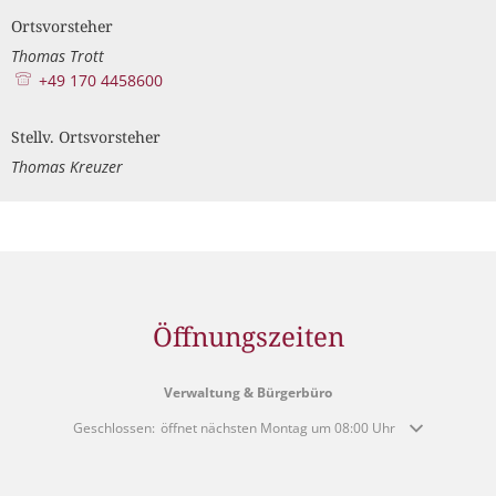
Ortsvorsteher
Thomas Trott
+49 170 4458600
Stellv. Ortsvorsteher
Thomas Kreuzer
Öffnungszeiten
Verwaltung & Bürgerbüro
Klicken, um weitere Öffnungs- oder Schließzeiten auszublenden
Geschlossen:
öffnet nächsten Montag um 08:00 Uhr