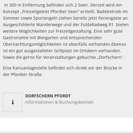
Müllabfuhr
Bürgerhaus
In 300 m Entfernung befinden sich 2 Seen. Derzeit wird ein
Schlitzer Geschichten
Konzept „Freizeitgebiet Pfordter Seen“ erstellt. Badebetrieb im
Konzertsaal LMAH
Friedhöfe
Sommer sowie Sportangeln ziehen bereits jetzt Feriengäste an.
Ausgeschilderte Wanderwege und der FuldaRadweg R1 bieten
weitere Möglichkeiten zur Freizeitgestaltung. Eine sehr gute
Gastronomie mit Biergarten und entsprechenden
Übernachtungsmöglichkeiten ist ebenfalls vorhanden.Ebenso
ist ein gut ausgestatteter Grillplatz im Ortskern vorhanden.
Sowie die gerne für Veranstaltungen gebuchte „Dorfschern“.
Eine Kanuanlagestelle befindet sich direkt vor der Brücke in
der Pfordter Straße.
DORFSCHERN PFORDT
Informationen & Buchungskontakt