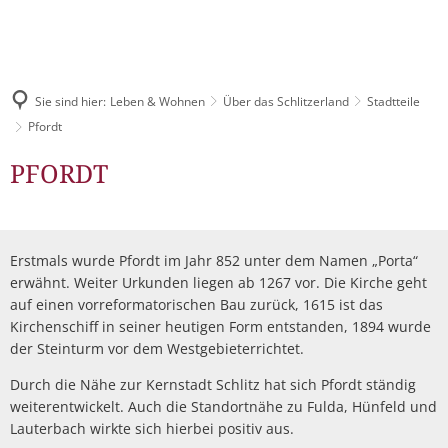
Pressemitteilungen & Bekanntmachungen
LEBEN & WOHNEN
Digitales Rathaus
TOURISMUS
Veranstaltungskalender
Über das Schlitzerland
STADTENTWICKLUNG
Bürgerbüro
Sie sind hier:
Leben & Wohnen
Über das Schlitzerland
Stadtteile
Stellenangebote
Tourist-Information
Gesundheit & Sicherheit
Pfordt
Unsere Leistungen für Sie
Wirtschaftsförderung
Ausschreibungen
Schlitzer Destillerie
Pfordt
PFORDT
Kinderfreundliches Schli
Familie
Städtische Gremien
Stadtmarketing
Bauleitpläne
Kinderbetreuung
Gastronomie
Jugend
Finanzen
Schlitzer Unternehmen
Schulen
Bürgermahl
Mängel melden
Feste & Märkte
Erstmals wurde Pfordt im Jahr 852 unter dem Namen „Porta“
Senioren
Leon Hilfeinseln
Satzungen
erwähnt. Weiter Urkunden liegen ab 1267 vor. Die Kirche geht
Bauen & Wohnen
Wahlen
Unterkünfte
auf einen vorreformatorischen Bau zurück, 1615 ist das
Kinder- und Jugendparl
Kultur
Kirchenschiff in seiner heutigen Form entstanden, 1894 wurde
Mitarbeitende
Industrie- und Gewerbeflächen
Streetwork / Mobile Juge
Flüchtlingshilfe
Gruppenangebote & Führungen
der Steinturm vor dem Westgebieterrichtet.
Bürgermobil
Freizeit
Stadtwerke
Städtebauförderung Lebendige Zentren ISEK
Durch die Nähe zur Kernstadt Schlitz hat sich Pfordt ständig
Stadtradeln
Grillplätze
Historisches erleben
weiterentwickelt. Auch die Standortnähe zu Fulda, Hünfeld und
Fahrpläne
Dorfentwicklung IKEK
DGHs
Lauterbach wirkte sich hierbei positiv aus.
Freizeitangebote