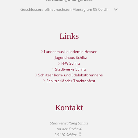
Klicken, um weitere Öffnungs- oder Schließzeiten auszublenden
Geschlossen:
öffnet nächsten Montag um 08:00 Uhr
Links
Landesmusikakademie Hessen
Jugendhaus Schlitz
FFW Schlitz
Stadtwerke Schlitz
Schlitzer Korn- und Edelobstbrennerei
Schlitzerländer Trachtenfest
Kontakt
Stadtverwaltung Schlitz
An der Kirche 4
36110
Schlitz