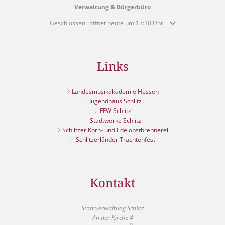
Verwaltung & Bürgerbüro
Klicken, um weitere Öffnungs- oder Schließzeiten auszublende
Geschlossen:
öffnet heute um 13:30 Uhr
Links
Landesmusikakademie Hessen
Jugendhaus Schlitz
FFW Schlitz
Stadtwerke Schlitz
Schlitzer Korn- und Edelobstbrennerei
Schlitzerländer Trachtenfest
Kontakt
Stadtverwaltung Schlitz
An der Kirche 4