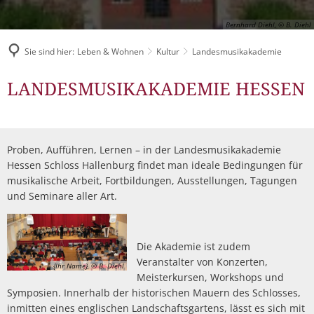
Müllabfuhr
Bürgerhaus
Bernhard Diehl, © B. Diehl
Schlitzer Geschichten
Konzertsaal LMAH
Friedhöfe
Sie sind hier:
Leben & Wohnen
Kultur
Landesmusikakademie
Landesmusikakademie
LANDESMUSIKAKADEMIE HESSEN
Proben, Aufführen, Lernen – in der Landesmusikakademie
Hessen Schloss Hallenburg findet man ideale Bedingungen für
musikalische Arbeit, Fortbildungen, Ausstellungen, Tagungen
und Seminare aller Art.
Die Akademie ist zudem
Veranstalter von Konzerten,
{Ihr Name}, © B. Diehl
Meisterkursen, Workshops und
Symposien. Innerhalb der historischen Mauern des Schlosses,
inmitten eines englischen Landschaftsgartens, lässt es sich mit