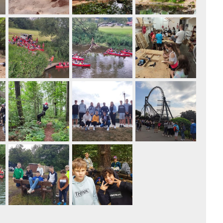
Grillplätze
Stadtwerke
Fahrpläne
Freize
DGHs
Müllabfuhr
Schlit
Bürgerhaus
Konzertsaal
Friedhöfe