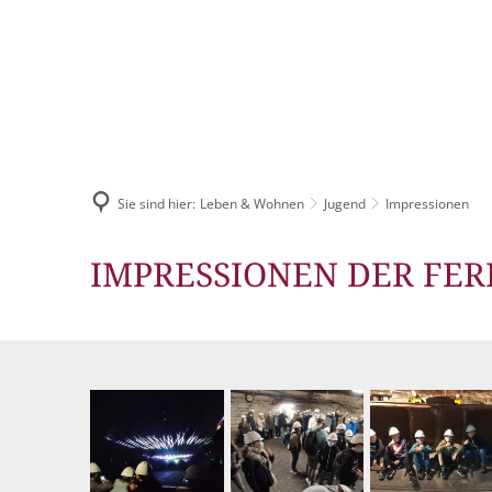
AKTUELLES
Pressemitteilun
Sie sind hier:
Leben & Wohnen
Jugend
Veranstaltungska
Impressionen
Stellenangebote
Impressionen
IMPRESSIONEN DER FER
Ausschreibungen
Bauleitpläne
Mängel melden
Wahlen