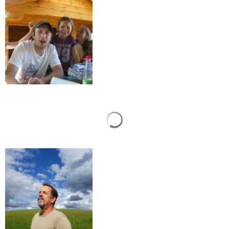
Müllabfuhr
Bürgerhaus
Schlitzer Geschichten
Konzertsaal LMAH
Friedhöfe
Suchergebnisse werden gelad