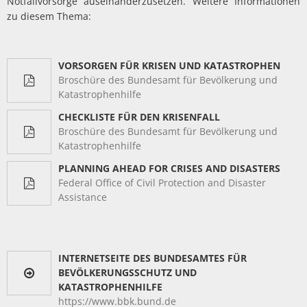
Notfallvorsorge auseinanderzusetzen. Weitere Informationen
Müllabfuhr
Bürgerhaus
zu diesem Thema:
Schlitzer Geschichten
Konzertsaal LMAH
Friedhöfe
VORSORGEN FÜR KRISEN UND KATASTROPHEN
Broschüre des Bundesamt für Bevölkerung und
Katastrophenhilfe
CHECKLISTE FÜR DEN KRISENFALL
Broschüre des Bundesamt für Bevölkerung und
Katastrophenhilfe
PLANNING AHEAD FOR CRISES AND DISASTERS
Federal Office of Civil Protection and Disaster
Assistance
INTERNETSEITE DES BUNDESAMTES FÜR
BEVÖLKERUNGSSCHUTZ UND
KATASTROPHENHILFE
https://www.bbk.bund.de