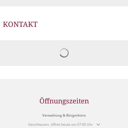
KONTAKT
Suchergebnisse werden gelad
Öffnungszeiten
Verwaltung & Bürgerbüro
Klicken, um weitere Öffnungs- oder Schließzeiten auszublende
Geschlossen:
öffnet heute um 07:00 Uhr