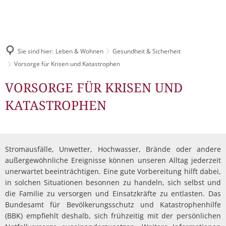
Pressemitteilungen & Bekanntmachungen
LEBEN & WOHNEN
Digitales Rathaus
TOURISMUS
Veranstaltungskalender
Über das Schlitzerland
STADTENTWICKLUNG
Bürgerbüro
Sie sind hier:
Leben & Wohnen
Gesundheit & Sicherheit
Stellenangebote
Tourist-Information
Gesundheit & Sicherheit
Vorsorge für Krisen und Katastrophen
Unsere Leistungen für Sie
Wirtschaftsförderung
Ausschreibungen
Schlitzer Destillerie
Vorsorge
VORSORGE FÜR KRISEN UND
Kinderfreundliches Schli
Familie
Städtische Gremien
Stadtmarketing
für
KATASTROPHEN
Bauleitpläne
Kinderbetreuung
Gastronomie
Jugend
Finanzen
Krisen
Schlitzer Unternehmen
Schulen
Bürgermahl
Mängel melden
Feste & Märkte
Senioren
und
Leon Hilfeinseln
Satzungen
Bauen & Wohnen
Stromausfälle, Unwetter, Hochwasser, Brände oder andere
Wahlen
Unterkünfte
Katastrophen
Kinder- und Jugendparl
Kultur
außergewöhnliche Ereignisse können unseren Alltag jederzeit
Mitarbeitende
Industrie- und Gewerbeflächen
unerwartet beeinträchtigen. Eine gute Vorbereitung hilft dabei,
Streetwork / Mobile Juge
Flüchtlingshilfe
Gruppenangebote & Führungen
Bürgermobil
Freizeit
in solchen Situationen besonnen zu handeln, sich selbst und
Stadtwerke
Städtebauförderung Lebendige Zentren ISEK
die Familie zu versorgen und Einsatzkräfte zu entlasten. Das
Stadtradeln
Grillplätze
Historisches erleben
Bundesamt für Bevölkerungsschutz und Katastrophenhilfe
Fahrpläne
Dorfentwicklung IKEK
DGHs
(BBK) empfiehlt deshalb, sich frühzeitig mit der persönlichen
Freizeitangebote