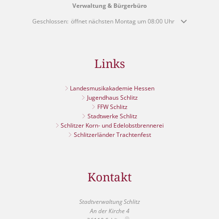
Verwaltung & Bürgerbüro
Klicken, um weitere Öffnungs- oder Schließzeiten auszublenden
Geschlossen:
öffnet nächsten Montag um 08:00 Uhr
Links
Landesmusikakademie Hessen
Jugendhaus Schlitz
FFW Schlitz
Stadtwerke Schlitz
Schlitzer Korn- und Edelobstbrennerei
Schlitzerländer Trachtenfest
Kontakt
Stadtverwaltung Schlitz
An der Kirche 4