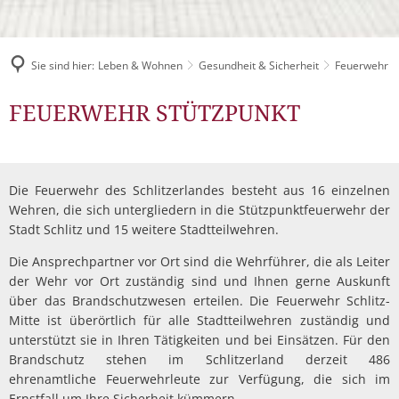
Müllabfuhr
Bürgerhaus
Schlitzer Geschichten
Konzertsaal LMAH
Friedhöfe
Sie sind hier:
Leben & Wohnen
Gesundheit & Sicherheit
Feuerwehr
Feuerwehr
FEUERWEHR STÜTZPUNKT
Die Feuerwehr des Schlitzerlandes besteht aus 16 einzelnen
Wehren, die sich untergliedern in die Stützpunktfeuerwehr der
Stadt Schlitz und 15 weitere Stadtteilwehren.
Die Ansprechpartner vor Ort sind die Wehrführer, die als Leiter
der Wehr vor Ort zuständig sind und Ihnen gerne Auskunft
über das Brandschutzwesen erteilen. Die Feuerwehr Schlitz-
Mitte ist überörtlich für alle Stadtteilwehren zuständig und
unterstützt sie in Ihren Tätigkeiten und bei Einsätzen. Für den
Brandschutz stehen im Schlitzerland derzeit 486
ehrenamtliche Feuerwehrleute zur Verfügung, die sich im
Ernstfall um Ihre Sicherheit kümmern.