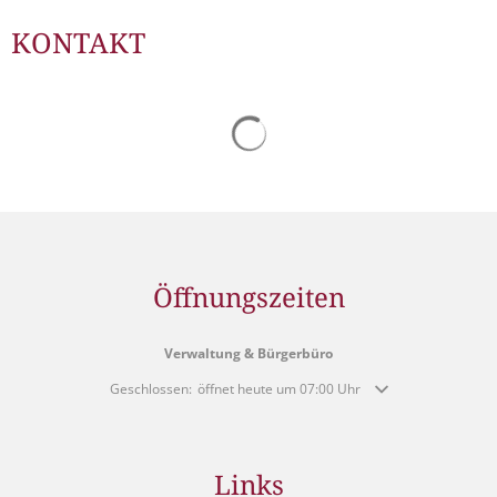
KONTAKT
Suchergebnisse werden gelad
Öffnungszeiten
Verwaltung & Bürgerbüro
Klicken, um weitere Öffnungs- oder Schließzeiten auszublende
Geschlossen:
öffnet heute um 07:00 Uhr
Links