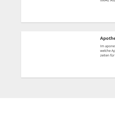
06642 96
Flüchtlingshilfe
Stadtradeln
Apothe
Im aponet
welche Ap
zeiten für