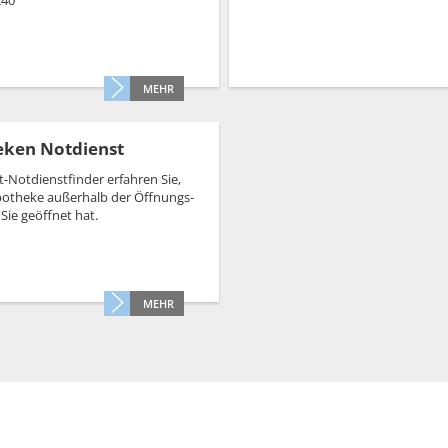
240
Grillplätze
Stadtwerke
Fahrpläne
Freize
DGHs
Müllabfuhr
Schlit
Bürgerhaus
MEHR
Konzertsaal
Friedhöfe
ken Notdienst
-Notdienstfinder erfahren Sie,
otheke außerhalb der Öffnungs-
 Sie geöffnet hat.
MEHR