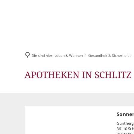
AKTUELLES
Pressemitteilun
Sie sind hier:
Leben & Wohnen
Gesundheit & Sicherheit
Veranstaltungska
Stellenangebote
Apotheken
APOTHEKEN IN SCHLITZ
Ausschreibungen
Bauleitpläne
Mängel melden
Sonne
Güntherg
Wahlen
36110 Schl