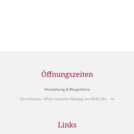
Öffnungszeiten
Verwaltung & Bürgerbüro
Klicken, um weitere Öffnungs- oder Schließzeiten auszublenden
Geschlossen:
öffnet nächsten Montag um 08:00 Uhr
Links