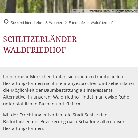
Müllabfuhr
Bürgerhaus
© (C)2014 Bernhard Diehl, all rights reserved
Schlitzer Geschichten
Konzertsaal LMAH
Friedhöfe
Sie sind hier:
Leben & Wohnen
Friedhöfe
Waldfriedhof
Waldfriedhof
SCHLITZERLÄNDER
WALDFRIEDHOF
Immer mehr Menschen fühlen sich von den traditionellen
Bestattungsformen nicht mehr angesprochen und sehen daher
die Möglichkeit der Baumbestattung als interessante
Alternative. In unserem Waldfriedhof findet man ewige Ruhe
unter stattlichen Buchen und Kiefern!
Mit der Errichtung entspricht die Stadt Schlitz den
Bedürfnissen der Bevölkerung nach Schaffung alternativer
Bestattungsformen.