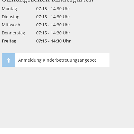
itangebote
Montag
07:15
-
14:30
Uhr
Von 07:15 bis 14:30 Uhr
Dienstag
07:15
-
14:30
Uhr
zer Geschichten
Von 07:15 bis 14:30 Uhr
Mittwoch
07:15
-
14:30
Uhr
Von 07:15 bis 14:30 Uhr
 LMAH
Donnerstag
07:15
-
14:30
Uhr
Von 07:15 bis 14:30 Uhr
Freitag
07:15
-
14:30
Uhr
Von 07:15 bis 14:30 Uhr
Anmeldung Kinderbetreuungsangebot