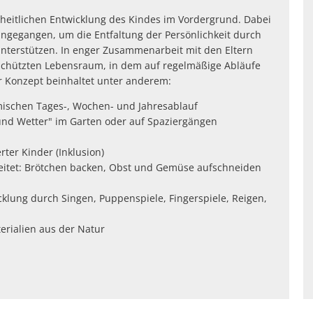
Grillplätze
Stadtwerke
Fahrpläne
Freize
zheitlichen Entwicklung des Kindes im Vordergrund. Dabei
DGHs
ingegangen, um die Entfaltung der Persönlichkeit durch
Müllabfuhr
Schlit
terstützen. In enger Zusammenarbeit mit den Eltern
Bürgerhaus
schützten Lebensraum, in dem auf regelmäßige Abläufe
Konzertsaal
Friedhöfe
r Konzept beinhaltet unter anderem:
ischen Tages-, Wochen- und Jahresablauf
 und Wetter" im Garten oder auf Spaziergängen
ter Kinder (Inklusion)
reitet: Brötchen backen, Obst und Gemüse aufschneiden
klung durch Singen, Puppenspiele, Fingerspiele, Reigen,
erialien aus der Natur