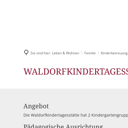
AKTUELLES
Pressemitteilun
Sie sind hier:
Leben & Wohnen
Familie
Veranstaltungska
Kinderbetreuung
Stellenangebote
Waldorf
WALDORFKINDERTAGES
Ausschreibungen
-
Kita
Bauleitpläne
Angebot
Mängel melden
Die Waldorfkindertagesstätte hat 2 Kindergartengrup
Wahlen
Pädagogische Ausrichtung