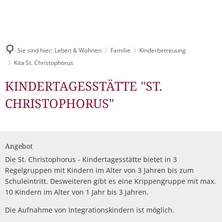
Pressemitteilungen & Bekanntmachungen
LEBEN & WOHNEN
Digitales Rathaus
TOURISMUS
Veranstaltungskalender
Über das Schlitzerland
STADTENTWICKLUNG
Bürgerbüro
Sie sind hier:
Leben & Wohnen
Familie
Kinderbetreuung
Stellenangebote
Tourist-Information
Gesundheit & Sicherheit
Kita St. Christophorus
Unsere Leistungen für Sie
Wirtschaftsförderung
Ausschreibungen
Schlitzer Destillerie
Kita
KINDERTAGESSTÄTTE "ST.
Kinderfreundliches Schli
Familie
Städtische Gremien
Stadtmarketing
St.
CHRISTOPHORUS"
Bauleitpläne
Kinderbetreuung
Gastronomie
Jugend
Finanzen
Christophorus
Schlitzer Unternehmen
Schulen
Bürgermahl
Mängel melden
Feste & Märkte
Senioren
Leon Hilfeinseln
Satzungen
Bauen & Wohnen
Angebot
Wahlen
Unterkünfte
Kinder- und Jugendparl
Kultur
Die St. Christophorus - Kindertagesstätte bietet in 3
Mitarbeitende
Industrie- und Gewerbeflächen
Streetwork / Mobile Juge
Flüchtlingshilfe
Regelgruppen mit Kindern im Alter von 3 Jahren bis zum
Gruppenangebote & Führungen
Bürgermobil
Freizeit
Schuleintritt. Desweiteren gibt es eine Krippengruppe mit max.
Stadtwerke
Städtebauförderung Lebendige Zentren ISEK
10 Kindern im Alter von 1 Jahr bis 3 Jahren.
Stadtradeln
Grillplätze
Historisches erleben
Fahrpläne
Die Aufnahme von Integrationskindern ist möglich.
Dorfentwicklung IKEK
DGHs
Freizeitangebote