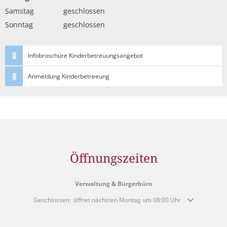
Von 07:00 bis 17:00 Uhr
Samstag
geschlossen
Sonntag
geschlossen
Infobroschüre Kinderbetreuungsangebot
Anmeldung Kinderbetreeung
Öffnungszeiten
Verwaltung & Bürgerbüro
Klicken, um weitere Öffnungs- oder Schließzeiten auszublenden
Geschlossen:
öffnet nächsten Montag um 08:00 Uhr