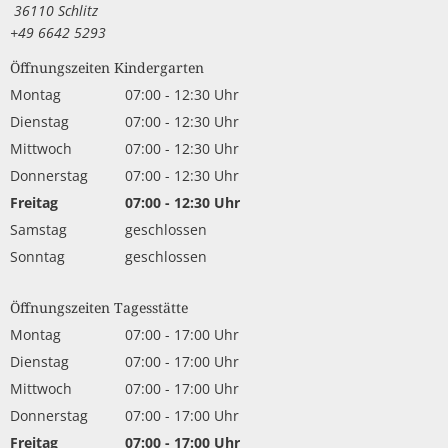
36110 Schlitz
+49 6642 5293
Öffnungszeiten Kindergarten
Montag
07:00
-
12:30
Uhr
Von 07:00 bis 12:30 Uhr
Dienstag
07:00
-
12:30
Uhr
Von 07:00 bis 12:30 Uhr
Mittwoch
07:00
-
12:30
Uhr
Von 07:00 bis 12:30 Uhr
Donnerstag
07:00
-
12:30
Uhr
Von 07:00 bis 12:30 Uhr
Freitag
07:00
-
12:30
Uhr
Von 07:00 bis 12:30 Uhr
Samstag
geschlossen
Sonntag
geschlossen
Öffnungszeiten Tagesstätte
Montag
07:00
-
17:00
Uhr
Von 07:00 bis 17:00 Uhr
Dienstag
07:00
-
17:00
Uhr
Von 07:00 bis 17:00 Uhr
Mittwoch
07:00
-
17:00
Uhr
Von 07:00 bis 17:00 Uhr
Donnerstag
07:00
-
17:00
Uhr
Von 07:00 bis 17:00 Uhr
Freitag
07:00
-
17:00
Uhr