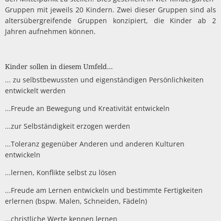
Müllabfuhr
Bürgerhaus
Gruppen mit jeweils 20 Kindern. Zwei dieser Gruppen sind als
Schlitzer Geschichten
altersübergreifende Gruppen konzipiert, die Kinder ab 2
Konzertsaal LMAH
Friedhöfe
Jahren aufnehmen können.
Kinder sollen in diesem Umfeld...
... zu selbstbewussten und eigenständigen Persönlichkeiten
entwickelt werden
...Freude an Bewegung und Kreativität entwickeln
...zur Selbständigkeit erzogen werden
...Toleranz gegenüber Anderen und anderen Kulturen
entwickeln
...lernen, Konflikte selbst zu lösen
...Freude am Lernen entwickeln und bestimmte Fertigkeiten
erlernen (bspw. Malen, Schneiden, Fädeln)
...christliche Werte kennen lernen