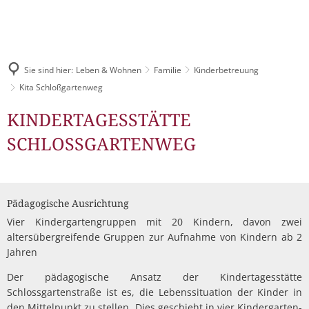
Pressemitteilungen & Bekanntmachungen
LEBEN & WOHNEN
Digitales Rathaus
TOURISMUS
Veranstaltungskalender
Über das Schlitzerland
STADTENTWICKLUNG
Bürgerbüro
Sie sind hier:
Leben & Wohnen
Familie
Kinderbetreuung
Stellenangebote
Tourist-Information
Gesundheit & Sicherheit
Kita Schloßgartenweg
Unsere Leistungen für Sie
Wirtschaftsförderung
Ausschreibungen
Schlitzer Destillerie
Kita
KINDERTAGESSTÄTTE
Kinderfreundliches Schli
Familie
Städtische Gremien
Stadtmarketing
Schloßgartenweg
SCHLOSSGARTENWEG
Bauleitpläne
Kinderbetreuung
Gastronomie
Jugend
Finanzen
Schlitzer Unternehmen
Schulen
Bürgermahl
Mängel melden
Feste & Märkte
Senioren
Leon Hilfeinseln
Satzungen
Bauen & Wohnen
Pädagogische Ausrichtung
Wahlen
Unterkünfte
Kinder- und Jugendparl
Kultur
Vier Kindergartengruppen mit 20 Kindern, davon zwei
Mitarbeitende
Industrie- und Gewerbeflächen
Streetwork / Mobile Juge
Flüchtlingshilfe
altersübergreifende Gruppen zur Aufnahme von Kindern ab 2
Gruppenangebote & Führungen
Bürgermobil
Freizeit
Jahren
Stadtwerke
Städtebauförderung Lebendige Zentren ISEK
Stadtradeln
Grillplätze
Historisches erleben
Der pädagogische Ansatz der Kindertagesstätte
Fahrpläne
Schlossgartenstraße ist es, die Lebenssituation der Kinder in
Dorfentwicklung IKEK
DGHs
Freizeitangebote
den Mittelpunkt zu stellen. Dies geschieht in vier Kindergarten-