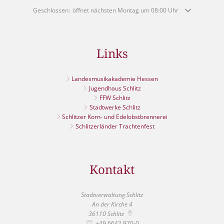
Klicken, um weitere Öffnungs- oder Schließzeiten auszublenden
Geschlossen:
öffnet nächsten Montag um 08:00 Uhr
Links
Landesmusikakademie Hessen
Jugendhaus Schlitz
FFW Schlitz
Stadtwerke Schlitz
Schlitzer Korn- und Edelobstbrennerei
Schlitzerländer Trachtenfest
Kontakt
Stadtverwaltung Schlitz
An der Kirche 4
36110
Schlitz
+49 6642 970-0