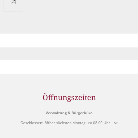
Müllabfuhr
Bürgerhaus
Schlitzer Geschichten
Konzertsaal LMAH
Friedhöfe
Öffnungszeiten
Verwaltung & Bürgerbüro
Klicken, um weitere Öffnungs- oder Schließzeiten auszublenden
Geschlossen:
öffnet nächsten Montag um 08:00 Uhr