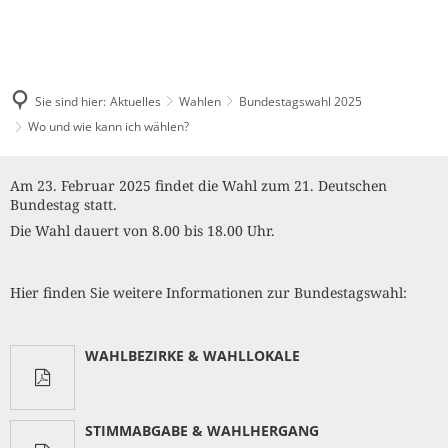
Pressemitteilungen & Bekanntmachungen
LEBEN & WOHNEN
Digitales Rathaus
TOURISMUS
Veranstaltungskalender
Über das Schlitzerland
STADTENTWICKLUNG
Bürgerbüro
Sie sind hier:
Aktuelles
Wahlen
Bundestagswahl 2025
Stellenangebote
Tourist-Information
Gesundheit & Sicherheit
Wo und wie kann ich wählen?
Unsere Leistungen für Sie
Wirtschaftsförderung
Ausschreibungen
Schlitzer Destillerie
Wo
Kinderfreundliches Schli
Familie
Am 23. Februar 2025 findet die Wahl zum 21. Deutschen
Städtische Gremien
Stadtmarketing
und
Bauleitpläne
Kinderbetreuung
Bundestag statt.
Gastronomie
Jugend
Die Wahl dauert von 8.00 bis 18.00 Uhr.
Finanzen
wie
Schlitzer Unternehmen
Schulen
Bürgermahl
Mängel melden
Feste & Märkte
Senioren
kann
Leon Hilfeinseln
Satzungen
Bauen & Wohnen
Hier finden Sie weitere Informationen zur Bundestagswahl:
Wahlen
Unterkünfte
ich
Kinder- und Jugendparl
Kultur
Mitarbeitende
Industrie- und Gewerbeflächen
wählen?
Streetwork / Mobile Juge
Flüchtlingshilfe
Gruppenangebote & Führungen
WAHLBEZIRKE & WAHLLOKALE
Bürgermobil
Freizeit
Stadtwerke
Städtebauförderung Lebendige Zentren ISEK
Stadtradeln
Grillplätze
Historisches erleben
Fahrpläne
Dorfentwicklung IKEK
DGHs
STIMMABGABE & WAHLHERGANG
Freizeitangebote