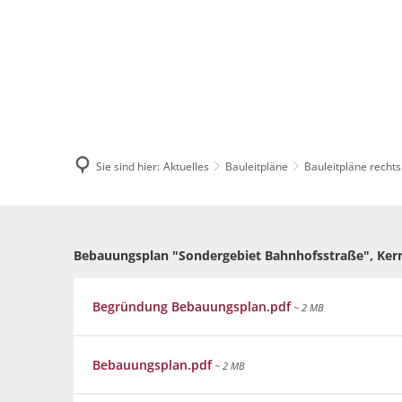
AKTUELLES
Pressemitteilun
Sie sind hier:
Aktuelles
Bauleitpläne
Veranstaltungska
Bauleitpläne rechts
Stellenangebote
Sondergebiet
Ausschreibungen
Bahnhofsstraße
Bebauungsplan "Sondergebiet Bahnhofsstraße", Kerns
Bauleitpläne
Begründung Bebauungsplan.pdf
~ 2 MB
Mängel melden
Bebauungsplan.pdf
~ 2 MB
Wahlen