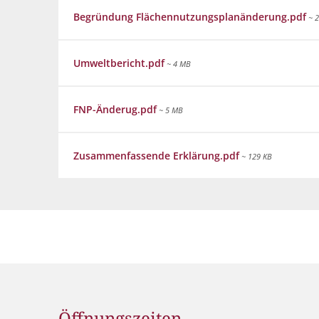
Flüchtlingshilfe
Begründung Flächennutzungsplanänderung.pdf
~ 
Stadtradeln
Umweltbericht.pdf
~ 4 MB
FNP-Änderug.pdf
~ 5 MB
Zusammenfassende Erklärung.pdf
~ 129 KB
Öffnungszeiten