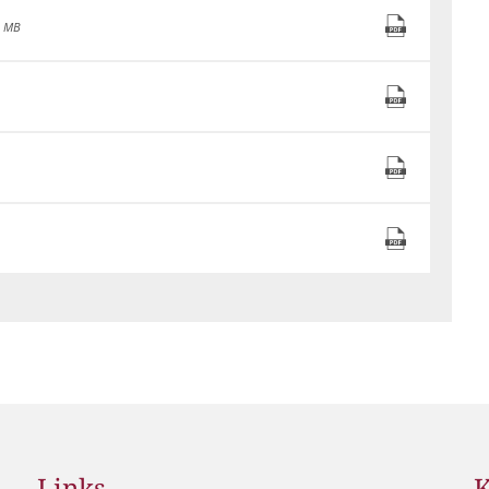
Grillplätze
Stadtwerke
Fahrpläne
Freize
2 MB
DGHs
Müllabfuhr
Schlit
Bürgerhaus
Konzertsaal
Friedhöfe
Links
K