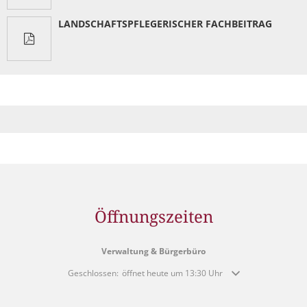
Müllabfuhr
Bürgerhaus
LANDSCHAFTSPFLEGERISCHER FACHBEITRAG
Schlitzer Geschichten
Konzertsaal LMAH
Friedhöfe
Öffnungszeiten
Verwaltung & Bürgerbüro
Klicken, um weitere Öffnungs- oder Schließzeiten auszublende
Geschlossen:
öffnet heute um 13:30 Uhr