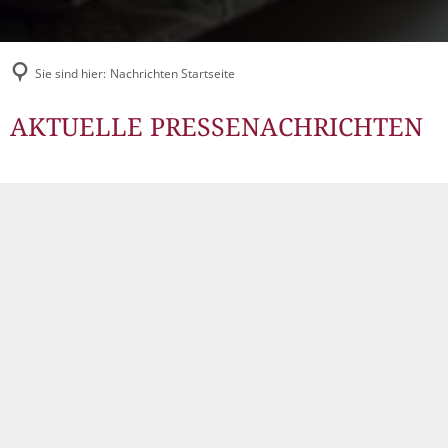
Müllabfuhr
Bürgerhaus
Schlitzer Geschichten
Konzertsaal LMAH
Friedhöfe
Sie sind hier:
Nachrichten Startseite
Nachrichten
AKTUELLE PRESSENACHRICHTEN
Startseite